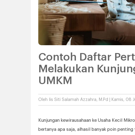
Contoh Daftar Per
Melakukan Kunjun
UMKM
Oleh
Iis Siti Salamah Azzahra, M.Pd
| Kamis, 08 J
Kunjungan kewirausahaan ke Usaha Kecil Mik
bertanya apa saja, alhasil banyak poin pentin