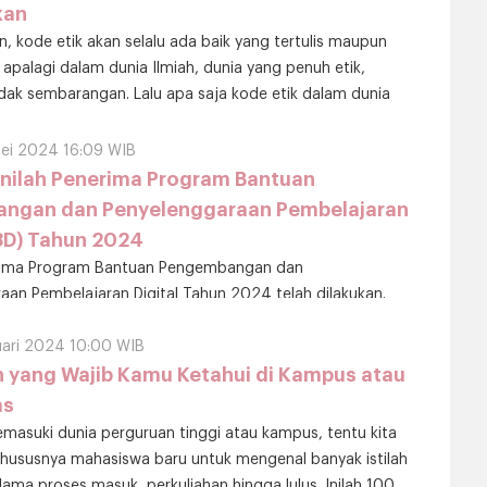
kan
, kode etik akan selalu ada baik yang tertulis maupun
s, apalagi dalam dunia Ilmiah, dunia yang penuh etik,
idak sembarangan. Lalu apa saja kode etik dalam dunia
Mei 2024 16:09 WIB
Inilah Penerima Program Bantuan
ngan dan Penyelenggaraan Pembelajaran
P3D) Tahun 2024
erima Program Bantuan Pengembangan dan
aan Pembelajaran Digital Tahun 2024 telah dilakukan.
pada tahun 2024 dibagi menjadi dua kategori sama
uari 2024 10:00 WIB
ah yang Wajib Kamu Ketahui di Kampus atau
as
masuki dunia perguruan tinggi atau kampus, tentu kita
hususnya mahasiswa baru untuk mengenal banyak istilah
ama proses masuk, perkuliahan hingga lulus. Inilah 100