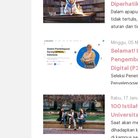
Diperhati
Dalam apapun
tidak tertuli
aturan dan t
ilmiah itu?
Minggu, 05 
Selamat! 
Pengemba
Digital (
Seleksi Pen
Penyelenggar
Program P3D 
seperti tahun 2023. Dan inilah yang terpilih.
Rabu, 17 Jan
100 Istil
Universit
Saat akan me
dihadapkan k
di kampus sel