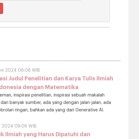
uni 2024 06:08 WIB
asi Judul Penelitian dan Karya Tulis Ilmiah
ndonesia dengan Matematika
man, inspirasi penelitian, inspirasi sebuah makalah
 dari banyak sumber, ada yang dengan jalan-jalan, ada
brolan ringan, bahkan ada yang dari Generative AI.
toh di bawah ini mungkin bisa menjadi inspirasi teman-
a
ei 2024 09:06 WIB
tik Ilmiah yang Harus Dipatuhi dan