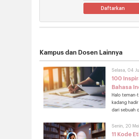
Daftarkan
Kampus dan Dosen Lainnya
Selasa, 04 J
100 Inspir
Bahasa I
Halo teman-te
kadang hadir
dari sebuah o
Beberapa con
teman semu
Senin, 20 M
11 Kode E