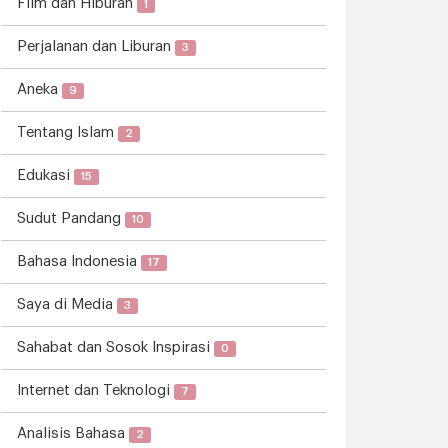
Film dan Hiburan
1
Perjalanan dan Liburan
3
Aneka
9
Tentang Islam
2
Edukasi
15
Sudut Pandang
10
Bahasa Indonesia
17
Saya di Media
3
Sahabat dan Sosok Inspirasi
0
Internet dan Teknologi
7
Analisis Bahasa
2