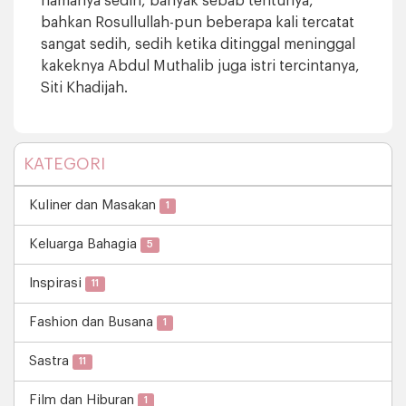
namanya sedih, banyak sebab tentunya,
bahkan Rosullullah-pun beberapa kali tercatat
sangat sedih, sedih ketika ditinggal meninggal
kakeknya Abdul Muthalib juga istri tercintanya,
Siti Khadijah.
KATEGORI
Kuliner dan Masakan
1
Keluarga Bahagia
5
Inspirasi
11
Fashion dan Busana
1
Sastra
11
Film dan Hiburan
1